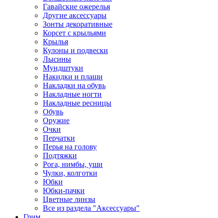
Гавайские ожерелья
Другие аксессуары
Зонты декоративные
Корсет с крыльями
Крылья
Кулоны и подвески
Лысины
Мундштуки
Накидки и плащи
Накладки на обувь
Накладные ногти
Накладные ресницы
Обувь
Оружие
Очки
Перчатки
Перья на голову
Подтяжки
Рога, нимбы, уши
Чулки, колготки
Юбки
Юбки-пачки
Цветные линзы
Все из раздела "Аксессуары"
Грим