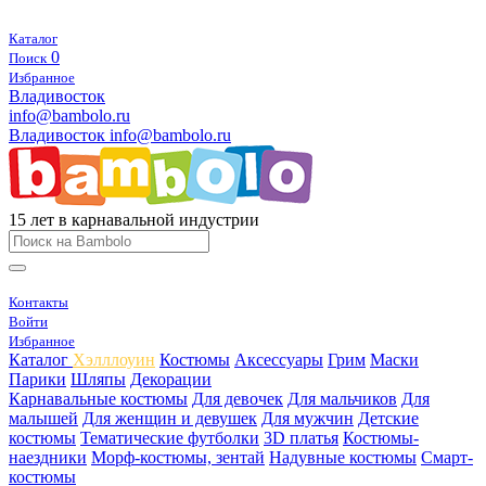
Каталог
0
Поиск
Избранное
Владивосток
info@bambolo.ru
Владивосток
info@bambolo.ru
15 лет в карнавальной индустрии
Контакты
Войти
Избранное
Каталог
Хэлллоуин
Костюмы
Аксессуары
Грим
Маски
Парики
Шляпы
Декорации
Карнавальные костюмы
Для девочек
Для мальчиков
Для
малышей
Для женщин и девушек
Для мужчин
Детские
костюмы
Тематические футболки
3D платья
Костюмы-
наездники
Морф-костюмы, зентай
Надувные костюмы
Смарт-
костюмы