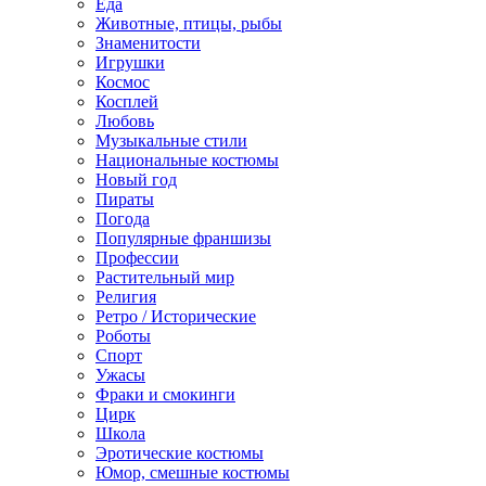
Еда
Животные, птицы, рыбы
Знаменитости
Игрушки
Космос
Косплей
Любовь
Музыкальные стили
Национальные костюмы
Новый год
Пираты
Погода
Популярные франшизы
Профессии
Растительный мир
Религия
Ретро / Исторические
Роботы
Спорт
Ужасы
Фраки и смокинги
Цирк
Школа
Эротические костюмы
Юмор, смешные костюмы