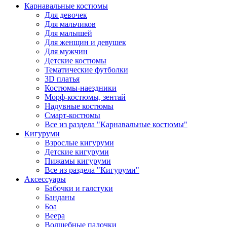
Карнавальные костюмы
Для девочек
Для мальчиков
Для малышей
Для женщин и девушек
Для мужчин
Детские костюмы
Тематические футболки
3D платья
Костюмы-наездники
Морф-костюмы, зентай
Надувные костюмы
Смарт-костюмы
Все из раздела "Карнавальные костюмы"
Кигуруми
Взрослые кигуруми
Детские кигуруми
Пижамы кигуруми
Все из раздела "Кигуруми"
Аксессуары
Бабочки и галстуки
Банданы
Боа
Веера
Волшебные палочки