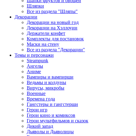
Шапки фруктов и овощей
Шляпки
Все из раздела "Шляпы"
Декорации
Декорации на новый год
Декорации на Хэллоуин
Держатели конфет
Комплекты для постановок
Маски на стену
Все из раздела "Декорации"
Темы и персонажи
Steampunk
Ангелы
Аниме
Вампиры и вампирши
Ведьмы и колдуны
Вирусы, микробы
Военные
Времена года
Гангстеры и гангстерши
Герои игр
Герои кино и комиксов
Герои мультфильмов и сказок
Дикий запад
Дьяволы и Дьяволицы