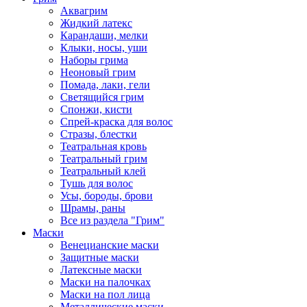
Аквагрим
Жидкий латекс
Карандаши, мелки
Клыки, носы, уши
Наборы грима
Неоновый грим
Помада, лаки, гели
Светящийся грим
Спонжи, кисти
Спрей-краска для волос
Стразы, блестки
Театральная кровь
Театральный грим
Театральный клей
Тушь для волос
Усы, бороды, брови
Шрамы, раны
Все из раздела "Грим"
Маски
Венецианские маски
Защитные маски
Латексные маски
Маски на палочках
Маски на пол лица
Металлические маски