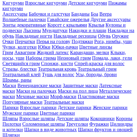
Кигуруми
Взрослые кигуруми
Детские кигуруми
Пижамы
кигуруми
Аксессуары
Бабочки и галстуки
Банданы
Боа
Веера
Волшебные палочки
Гавайские ожерелья
Другие аксессуары
Зонты декоративные
Корсет с крыльями
Крылья
Кулоны и
подвески
Лысины
Мундштуки
Накидки и плащи
Накладки на
обувь
Накладные ногти
Накладные ресницы
Обувь
Оружие
Очки
Перчатки
Перья на голову
Подтяжки
Рога, нимбы, уши
Чулки, колготки
Юбки
Юбки-пачки
Цветные линзы
Грим
Аквагрим
Жидкий латекс
Карандаши, мелки
Клыки,
носы, уши
Наборы грима
Неоновый грим
Помада, лаки, гели
Светящийся грим
Спонжи, кисти
Спрей-краска для волос
Стразы, блестки
Театральная кровь
Театральный грим
Театральный клей
Тушь для волос
Усы, бороды, брови
Шрамы, раны
Маски
Венецианские маски
Защитные маски
Латексные
маски
Маски на палочках
Маски на пол лица
Металлические
маски
Меховые маски
Морф-маски
Пластиковые маски
Популярные маски
Театральные маски
Парики
Взрослые парики
Детские парики
Женские парики
Мужские парики
Цветные парики
Шляпы
Взрослые шляпы
Детские шляпы
Кокошники
Короны
Пилотки
Соломенные шляпы
Треуголки
Фуражки
Цилиндры
и котелки
Шапки в виде животных
Шапки фруктов и овощей
Шляпки