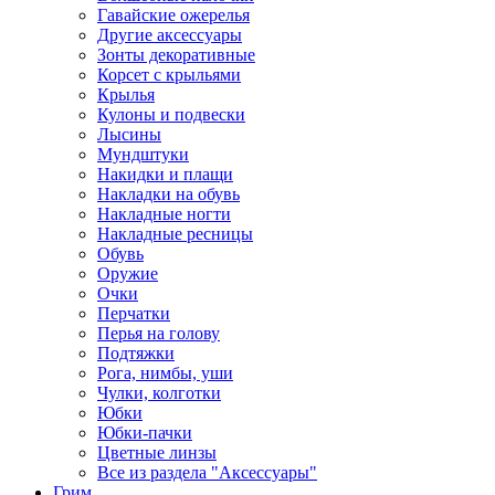
Гавайские ожерелья
Другие аксессуары
Зонты декоративные
Корсет с крыльями
Крылья
Кулоны и подвески
Лысины
Мундштуки
Накидки и плащи
Накладки на обувь
Накладные ногти
Накладные ресницы
Обувь
Оружие
Очки
Перчатки
Перья на голову
Подтяжки
Рога, нимбы, уши
Чулки, колготки
Юбки
Юбки-пачки
Цветные линзы
Все из раздела "Аксессуары"
Грим