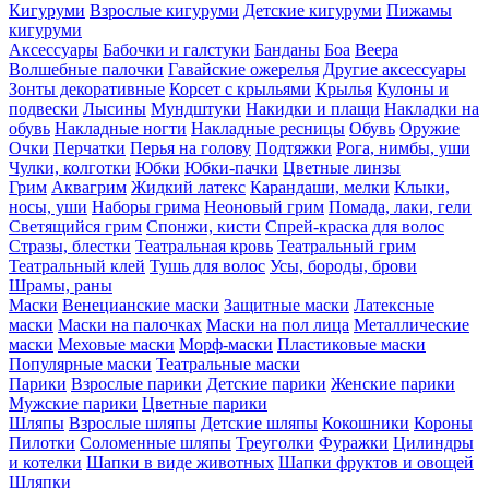
Кигуруми
Взрослые кигуруми
Детские кигуруми
Пижамы
кигуруми
Аксессуары
Бабочки и галстуки
Банданы
Боа
Веера
Волшебные палочки
Гавайские ожерелья
Другие аксессуары
Зонты декоративные
Корсет с крыльями
Крылья
Кулоны и
подвески
Лысины
Мундштуки
Накидки и плащи
Накладки на
обувь
Накладные ногти
Накладные ресницы
Обувь
Оружие
Очки
Перчатки
Перья на голову
Подтяжки
Рога, нимбы, уши
Чулки, колготки
Юбки
Юбки-пачки
Цветные линзы
Грим
Аквагрим
Жидкий латекс
Карандаши, мелки
Клыки,
носы, уши
Наборы грима
Неоновый грим
Помада, лаки, гели
Светящийся грим
Спонжи, кисти
Спрей-краска для волос
Стразы, блестки
Театральная кровь
Театральный грим
Театральный клей
Тушь для волос
Усы, бороды, брови
Шрамы, раны
Маски
Венецианские маски
Защитные маски
Латексные
маски
Маски на палочках
Маски на пол лица
Металлические
маски
Меховые маски
Морф-маски
Пластиковые маски
Популярные маски
Театральные маски
Парики
Взрослые парики
Детские парики
Женские парики
Мужские парики
Цветные парики
Шляпы
Взрослые шляпы
Детские шляпы
Кокошники
Короны
Пилотки
Соломенные шляпы
Треуголки
Фуражки
Цилиндры
и котелки
Шапки в виде животных
Шапки фруктов и овощей
Шляпки