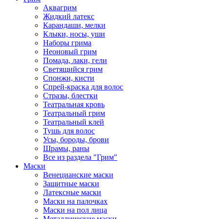
Аквагрим
Жидкий латекс
Карандаши, мелки
Клыки, носы, уши
Наборы грима
Неоновый грим
Помада, лаки, гели
Светящийся грим
Спонжи, кисти
Спрей-краска для волос
Стразы, блестки
Театральная кровь
Театральный грим
Театральный клей
Тушь для волос
Усы, бороды, брови
Шрамы, раны
Все из раздела "Грим"
Маски
Венецианские маски
Защитные маски
Латексные маски
Маски на палочках
Маски на пол лица
Металлические маски