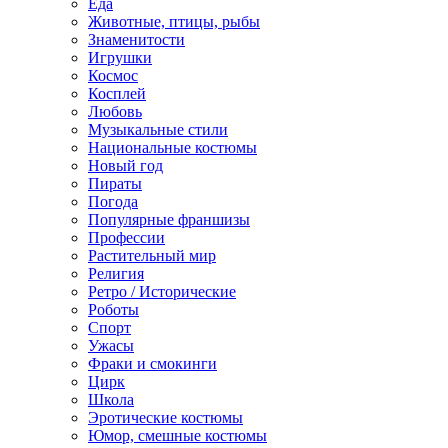
Еда
Животные, птицы, рыбы
Знаменитости
Игрушки
Космос
Косплей
Любовь
Музыкальные стили
Национальные костюмы
Новый год
Пираты
Погода
Популярные франшизы
Профессии
Растительный мир
Религия
Ретро / Исторические
Роботы
Спорт
Ужасы
Фраки и смокинги
Цирк
Школа
Эротические костюмы
Юмор, смешные костюмы