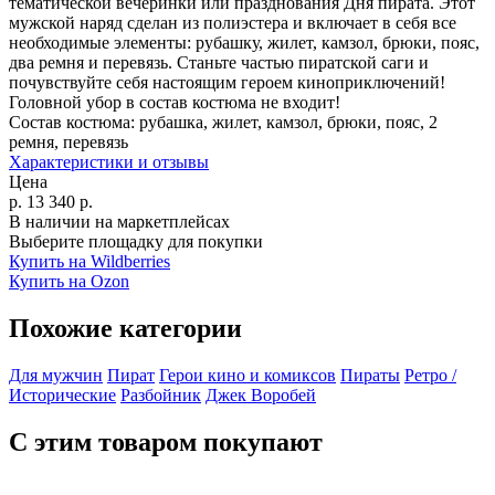
тематической вечеринки или празднования Дня пирата. Этот
мужской наряд сделан из полиэстера и включает в себя все
необходимые элементы: рубашку, жилет, камзол, брюки, пояс,
два ремня и перевязь. Станьте частью пиратской саги и
почувствуйте себя настоящим героем киноприключений!
Головной убор в состав костюма не входит!
Состав костюма:
рубашка, жилет, камзол, брюки, пояс, 2
ремня, перевязь
Характеристики и отзывы
Цена
р.
13 340
р.
В наличии на маркетплейсах
Выберите площадку для покупки
Купить на Wildberries
Купить на Ozon
Похожие категории
Для мужчин
Пират
Герои кино и комиксов
Пираты
Ретро /
Исторические
Разбойник
Джек Воробей
С этим товаром покупают