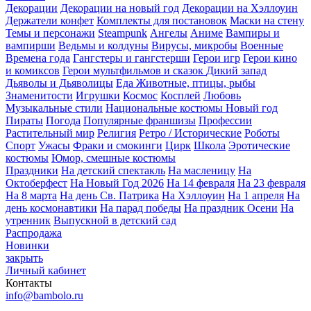
Декорации
Декорации на новый год
Декорации на Хэллоуин
Держатели конфет
Комплекты для постановок
Маски на стену
Темы и персонажи
Steampunk
Ангелы
Аниме
Вампиры и
вампирши
Ведьмы и колдуны
Вирусы, микробы
Военные
Времена года
Гангстеры и гангстерши
Герои игр
Герои кино
и комиксов
Герои мультфильмов и сказок
Дикий запад
Дьяволы и Дьяволицы
Еда
Животные, птицы, рыбы
Знаменитости
Игрушки
Космос
Косплей
Любовь
Музыкальные стили
Национальные костюмы
Новый год
Пираты
Погода
Популярные франшизы
Профессии
Растительный мир
Религия
Ретро / Исторические
Роботы
Спорт
Ужасы
Фраки и смокинги
Цирк
Школа
Эротические
костюмы
Юмор, смешные костюмы
Праздники
На детский спектакль
На масленицу
На
Октоберфест
На Новый Год 2026
На 14 февраля
На 23 февраля
На 8 марта
На день Св. Патрика
На Хэллоуин
На 1 апреля
На
день космонавтики
На парад победы
На праздник Осени
На
утренник
Выпускной в детский сад
Распродажа
Новинки
закрыть
Личный кабинет
Контакты
info@bambolo.ru