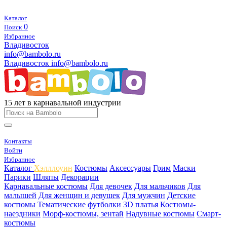
Каталог
0
Поиск
Избранное
Владивосток
info@bambolo.ru
Владивосток
info@bambolo.ru
15 лет в карнавальной индустрии
Контакты
Войти
Избранное
Каталог
Хэлллоуин
Костюмы
Аксессуары
Грим
Маски
Парики
Шляпы
Декорации
Карнавальные костюмы
Для девочек
Для мальчиков
Для
малышей
Для женщин и девушек
Для мужчин
Детские
костюмы
Тематические футболки
3D платья
Костюмы-
наездники
Морф-костюмы, зентай
Надувные костюмы
Смарт-
костюмы