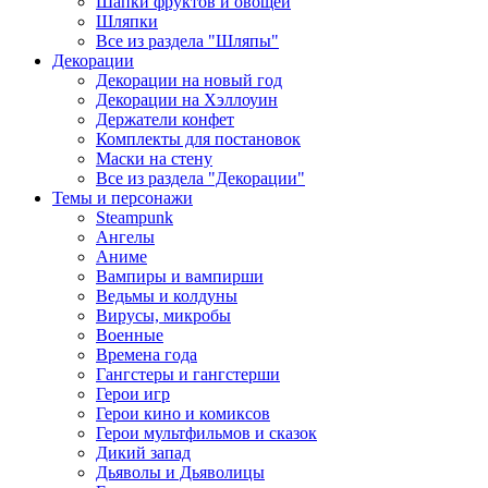
Шапки фруктов и овощей
Шляпки
Все из раздела "Шляпы"
Декорации
Декорации на новый год
Декорации на Хэллоуин
Держатели конфет
Комплекты для постановок
Маски на стену
Все из раздела "Декорации"
Темы и персонажи
Steampunk
Ангелы
Аниме
Вампиры и вампирши
Ведьмы и колдуны
Вирусы, микробы
Военные
Времена года
Гангстеры и гангстерши
Герои игр
Герои кино и комиксов
Герои мультфильмов и сказок
Дикий запад
Дьяволы и Дьяволицы