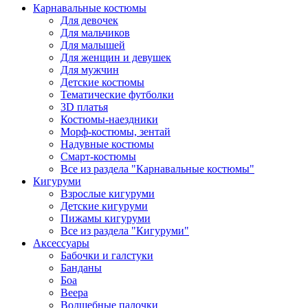
Карнавальные костюмы
Для девочек
Для мальчиков
Для малышей
Для женщин и девушек
Для мужчин
Детские костюмы
Тематические футболки
3D платья
Костюмы-наездники
Морф-костюмы, зентай
Надувные костюмы
Смарт-костюмы
Все из раздела "Карнавальные костюмы"
Кигуруми
Взрослые кигуруми
Детские кигуруми
Пижамы кигуруми
Все из раздела "Кигуруми"
Аксессуары
Бабочки и галстуки
Банданы
Боа
Веера
Волшебные палочки