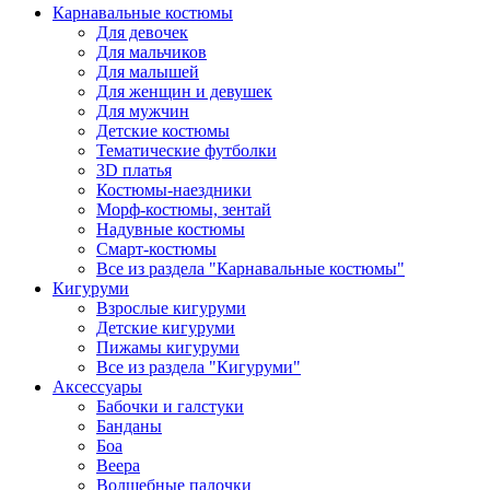
Карнавальные костюмы
Для девочек
Для мальчиков
Для малышей
Для женщин и девушек
Для мужчин
Детские костюмы
Тематические футболки
3D платья
Костюмы-наездники
Морф-костюмы, зентай
Надувные костюмы
Смарт-костюмы
Все из раздела "Карнавальные костюмы"
Кигуруми
Взрослые кигуруми
Детские кигуруми
Пижамы кигуруми
Все из раздела "Кигуруми"
Аксессуары
Бабочки и галстуки
Банданы
Боа
Веера
Волшебные палочки