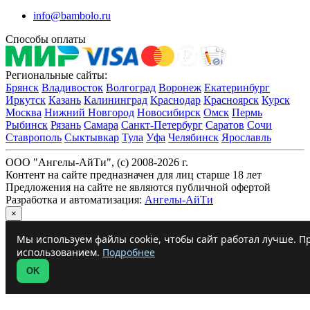
info@bambolo.ru
Способы оплаты
Региональные сайты:
Брянск
Владивосток
Волгоград
Воронеж
Екатеринбург
Иркутск
Казань
Калининград
Краснодар
Красноярск
Курск
Москва
Нижний Новгород
Новосибирск
Омск
Пермь
Рыбинск
Рязань
Самара
Санкт-Петербург
Саратов
Сочи
Ставрополь
Сыктывкар
Тула
Уфа
Челябинск
Ярославль
ООО "Ангелы-АйТи", (c) 2008-2026 г.
Контент на сайте предназначен для лиц старше 18 лет
Предложения на сайте не являются публичной офертой
Разработка и автоматизация:
Ангелы-АйТи
×
Мы используем файлы cookie, чтобы сайт работал лучше. Пр
использованием.
Подробнее
OK