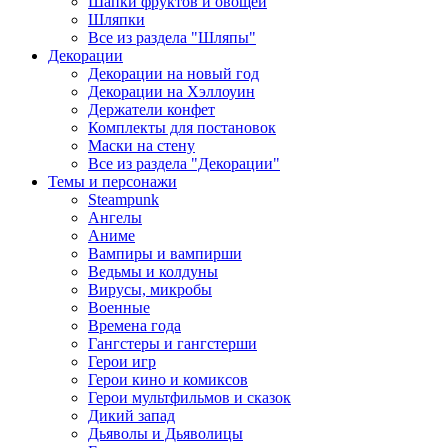
Шапки фруктов и овощей
Шляпки
Все из раздела "Шляпы"
Декорации
Декорации на новый год
Декорации на Хэллоуин
Держатели конфет
Комплекты для постановок
Маски на стену
Все из раздела "Декорации"
Темы и персонажи
Steampunk
Ангелы
Аниме
Вампиры и вампирши
Ведьмы и колдуны
Вирусы, микробы
Военные
Времена года
Гангстеры и гангстерши
Герои игр
Герои кино и комиксов
Герои мультфильмов и сказок
Дикий запад
Дьяволы и Дьяволицы