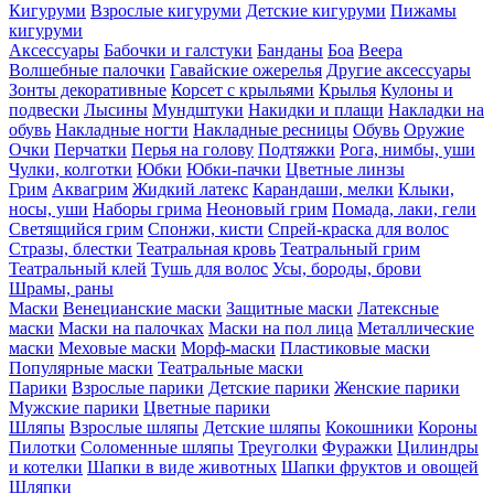
Кигуруми
Взрослые кигуруми
Детские кигуруми
Пижамы
кигуруми
Аксессуары
Бабочки и галстуки
Банданы
Боа
Веера
Волшебные палочки
Гавайские ожерелья
Другие аксессуары
Зонты декоративные
Корсет с крыльями
Крылья
Кулоны и
подвески
Лысины
Мундштуки
Накидки и плащи
Накладки на
обувь
Накладные ногти
Накладные ресницы
Обувь
Оружие
Очки
Перчатки
Перья на голову
Подтяжки
Рога, нимбы, уши
Чулки, колготки
Юбки
Юбки-пачки
Цветные линзы
Грим
Аквагрим
Жидкий латекс
Карандаши, мелки
Клыки,
носы, уши
Наборы грима
Неоновый грим
Помада, лаки, гели
Светящийся грим
Спонжи, кисти
Спрей-краска для волос
Стразы, блестки
Театральная кровь
Театральный грим
Театральный клей
Тушь для волос
Усы, бороды, брови
Шрамы, раны
Маски
Венецианские маски
Защитные маски
Латексные
маски
Маски на палочках
Маски на пол лица
Металлические
маски
Меховые маски
Морф-маски
Пластиковые маски
Популярные маски
Театральные маски
Парики
Взрослые парики
Детские парики
Женские парики
Мужские парики
Цветные парики
Шляпы
Взрослые шляпы
Детские шляпы
Кокошники
Короны
Пилотки
Соломенные шляпы
Треуголки
Фуражки
Цилиндры
и котелки
Шапки в виде животных
Шапки фруктов и овощей
Шляпки