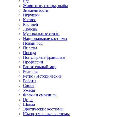
Еда
Животные, птицы, рыбы
Знаменитости
Игрушки
Космос
Косплей
Любовь
Музыкальные стили
Национальные костюмы
Новый год
Пираты
Погода
Популярные франшизы
Профессии
Растительный мир
Религия
Ретро / Исторические
Роботы
Спорт
Ужасы
Фраки и смокинги
Цирк
Школа
Эротические костюмы
Юмор, смешные костюмы