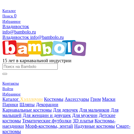
Каталог
0
Поиск
Избранное
Владивосток
info@bambolo.ru
Владивосток
info@bambolo.ru
15 лет в карнавальной индустрии
Контакты
Войти
Избранное
Каталог
Хэлллоуин
Костюмы
Аксессуары
Грим
Маски
Парики
Шляпы
Декорации
Карнавальные костюмы
Для девочек
Для мальчиков
Для
малышей
Для женщин и девушек
Для мужчин
Детские
костюмы
Тематические футболки
3D платья
Костюмы-
наездники
Морф-костюмы, зентай
Надувные костюмы
Смарт-
костюмы