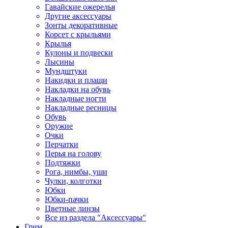
Гавайские ожерелья
Другие аксессуары
Зонты декоративные
Корсет с крыльями
Крылья
Кулоны и подвески
Лысины
Мундштуки
Накидки и плащи
Накладки на обувь
Накладные ногти
Накладные ресницы
Обувь
Оружие
Очки
Перчатки
Перья на голову
Подтяжки
Рога, нимбы, уши
Чулки, колготки
Юбки
Юбки-пачки
Цветные линзы
Все из раздела "Аксессуары"
Грим