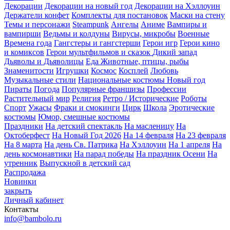
Декорации
Декорации на новый год
Декорации на Хэллоуин
Держатели конфет
Комплекты для постановок
Маски на стену
Темы и персонажи
Steampunk
Ангелы
Аниме
Вампиры и
вампирши
Ведьмы и колдуны
Вирусы, микробы
Военные
Времена года
Гангстеры и гангстерши
Герои игр
Герои кино
и комиксов
Герои мультфильмов и сказок
Дикий запад
Дьяволы и Дьяволицы
Еда
Животные, птицы, рыбы
Знаменитости
Игрушки
Космос
Косплей
Любовь
Музыкальные стили
Национальные костюмы
Новый год
Пираты
Погода
Популярные франшизы
Профессии
Растительный мир
Религия
Ретро / Исторические
Роботы
Спорт
Ужасы
Фраки и смокинги
Цирк
Школа
Эротические
костюмы
Юмор, смешные костюмы
Праздники
На детский спектакль
На масленицу
На
Октоберфест
На Новый Год 2026
На 14 февраля
На 23 февраля
На 8 марта
На день Св. Патрика
На Хэллоуин
На 1 апреля
На
день космонавтики
На парад победы
На праздник Осени
На
утренник
Выпускной в детский сад
Распродажа
Новинки
закрыть
Личный кабинет
Контакты
info@bambolo.ru