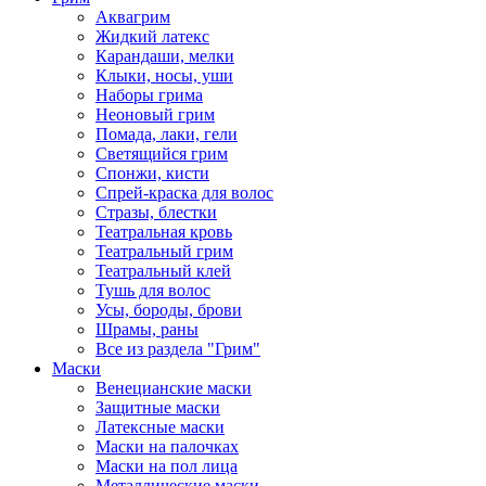
Аквагрим
Жидкий латекс
Карандаши, мелки
Клыки, носы, уши
Наборы грима
Неоновый грим
Помада, лаки, гели
Светящийся грим
Спонжи, кисти
Спрей-краска для волос
Стразы, блестки
Театральная кровь
Театральный грим
Театральный клей
Тушь для волос
Усы, бороды, брови
Шрамы, раны
Все из раздела "Грим"
Маски
Венецианские маски
Защитные маски
Латексные маски
Маски на палочках
Маски на пол лица
Металлические маски