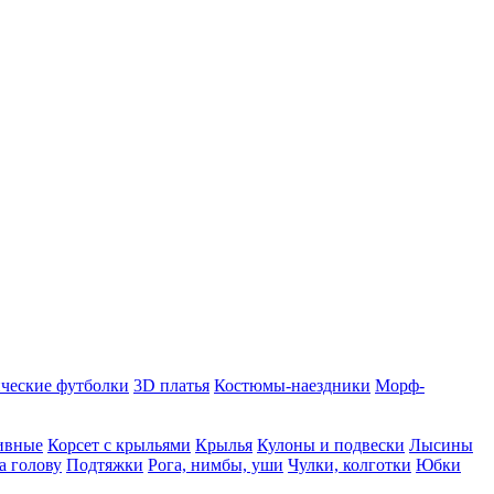
ческие футболки
3D платья
Костюмы-наездники
Морф-
ивные
Корсет с крыльями
Крылья
Кулоны и подвески
Лысины
а голову
Подтяжки
Рога, нимбы, уши
Чулки, колготки
Юбки