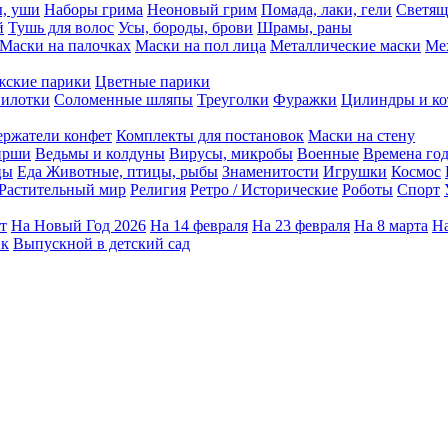
ы, уши
Наборы грима
Неоновый грим
Помада, лаки, гели
Светящ
й
Тушь для волос
Усы, бороды, брови
Шрамы, раны
Маски на палочках
Маски на пол лица
Металлические маски
Ме
ские парики
Цветные парики
илотки
Соломенные шляпы
Треуголки
Фуражки
Цилиндры и ко
ержатели конфет
Комплекты для постановок
Маски на стену
ирши
Ведьмы и колдуны
Вирусы, микробы
Военные
Времена го
цы
Еда
Животные, птицы, рыбы
Знаменитости
Игрушки
Космос
Растительный мир
Религия
Ретро / Исторические
Роботы
Спорт
т
На Новый Год 2026
На 14 февраля
На 23 февраля
На 8 марта
На
ик
Выпускной в детский сад