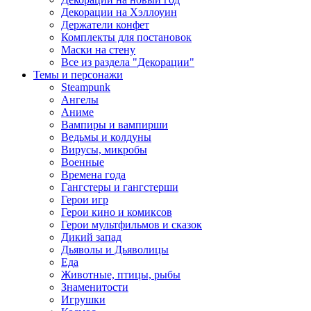
Декорации на Хэллоуин
Держатели конфет
Комплекты для постановок
Маски на стену
Все из раздела "Декорации"
Темы и персонажи
Steampunk
Ангелы
Аниме
Вампиры и вампирши
Ведьмы и колдуны
Вирусы, микробы
Военные
Времена года
Гангстеры и гангстерши
Герои игр
Герои кино и комиксов
Герои мультфильмов и сказок
Дикий запад
Дьяволы и Дьяволицы
Еда
Животные, птицы, рыбы
Знаменитости
Игрушки