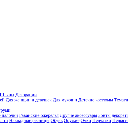
Шляпы
Декорации
ей
Для женщин и девушек
Для мужчин
Детские костюмы
Темати
уруми
 палочки
Гавайские ожерелья
Другие аксессуары
Зонты декорат
огти
Накладные ресницы
Обувь
Оружие
Очки
Перчатки
Перья н