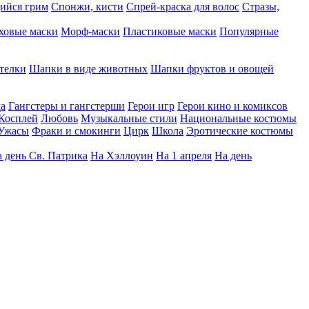
ийся грим
Спонжи, кисти
Спрей-краска для волос
Стразы,
ховые маски
Морф-маски
Пластиковые маски
Популярные
телки
Шапки в виде животных
Шапки фруктов и овощей
да
Гангстеры и гангстерши
Герои игр
Герои кино и комиксов
Косплей
Любовь
Музыкальные стили
Национальные костюмы
Ужасы
Фраки и смокинги
Цирк
Школа
Эротические костюмы
 день Св. Патрика
На Хэллоуин
На 1 апреля
На день