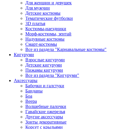
Для женщин и девушек
Для мужчин
Детские костюмы
Тематические футболки
3D платья
Костюмы-наездники
Морф-костюмы, зентай
Надувные костюмы
Смарт-костюмы
Все из раздела "Карнавальные костюмы"
Кигуруми
Взрослые кигуруми
Детские кигуруми
Пижамы кигуруми
Все из раздела "Кигуруми"
Аксессуары
Бабочки и галстуки
Банданы
Боа
Веера
Волшебные палочки
Гавайские ожерелья
Другие аксессуары
Зонты декоративные
Корсет с крыльями