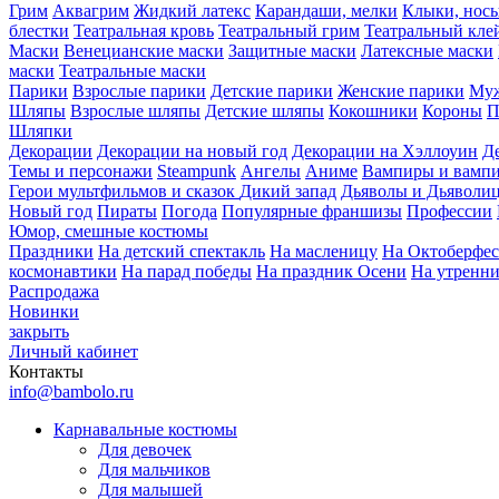
Грим
Аквагрим
Жидкий латекс
Карандаши, мелки
Клыки, нос
блестки
Театральная кровь
Театральный грим
Театральный кле
Маски
Венецианские маски
Защитные маски
Латексные маски
маски
Театральные маски
Парики
Взрослые парики
Детские парики
Женские парики
Муж
Шляпы
Взрослые шляпы
Детские шляпы
Кокошники
Короны
П
Шляпки
Декорации
Декорации на новый год
Декорации на Хэллоуин
Д
Темы и персонажи
Steampunk
Ангелы
Аниме
Вампиры и вамп
Герои мультфильмов и сказок
Дикий запад
Дьяволы и Дьяволи
Новый год
Пираты
Погода
Популярные франшизы
Профессии
Юмор, смешные костюмы
Праздники
На детский спектакль
На масленицу
На Октоберфес
космонавтики
На парад победы
На праздник Осени
На утренн
Распродажа
Новинки
закрыть
Личный кабинет
Контакты
info@bambolo.ru
Карнавальные костюмы
Для девочек
Для мальчиков
Для малышей