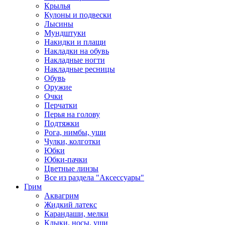
Крылья
Кулоны и подвески
Лысины
Мундштуки
Накидки и плащи
Накладки на обувь
Накладные ногти
Накладные ресницы
Обувь
Оружие
Очки
Перчатки
Перья на голову
Подтяжки
Рога, нимбы, уши
Чулки, колготки
Юбки
Юбки-пачки
Цветные линзы
Все из раздела "Аксессуары"
Грим
Аквагрим
Жидкий латекс
Карандаши, мелки
Клыки, носы, уши