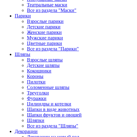
Театральные маски
Все из раздела "Маски"
Парики
Взрослые парики
Детские парики
Женские парики
Мужские парики
Цветные парики
Все из раздела "Парики"
Шляпы
Взрослые шляпы
Детские шляпы
Кокошники
Короны
Пилотки
Соломенные шляпы
Треуголки
Фуражки
Цилиндры и котелки
Шапки в виде животных
Шапки фруктов и овощей
Шляпки
Все из раздела "Шляпы"
Декорации
Декорации на новый год