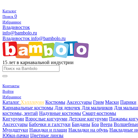
Каталог
0
Поиск
Избранное
Владивосток
info@bambolo.ru
Владивосток
info@bambolo.ru
15 лет в карнавальной индустрии
Контакты
Войти
Избранное
Каталог
Хэлллоуин
Костюмы
Аксессуары
Грим
Маски
Парики
Карнавальные костюмы
Для девочек
Для мальчиков
Для малыш
костюмы, зентай
Надувные костюмы
Смарт-костюмы
Кигуруми
Взрослые кигуруми
Детские кигуруми
Пижамы киг
Аксессуары
Бабочки и галстуки
Банданы
Боа
Веера
Волшебные
Мундштуки
Накидки и плащи
Накладки на обувь
Накладные н
Юбки-пачки
Цветные линзы