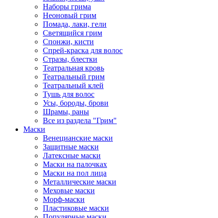
Наборы грима
Неоновый грим
Помада, лаки, гели
Светящийся грим
Спонжи, кисти
Спрей-краска для волос
Стразы, блестки
Театральная кровь
Театральный грим
Театральный клей
Тушь для волос
Усы, бороды, брови
Шрамы, раны
Все из раздела "Грим"
Маски
Венецианские маски
Защитные маски
Латексные маски
Маски на палочках
Маски на пол лица
Металлические маски
Меховые маски
Морф-маски
Пластиковые маски
Популярные маски