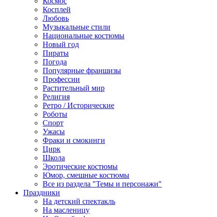
Космос
Косплей
Любовь
Музыкальные стили
Национальные костюмы
Новый год
Пираты
Погода
Популярные франшизы
Профессии
Растительный мир
Религия
Ретро / Исторические
Роботы
Спорт
Ужасы
Фраки и смокинги
Цирк
Школа
Эротические костюмы
Юмор, смешные костюмы
Все из раздела "Темы и персонажи"
Праздники
На детский спектакль
На масленицу